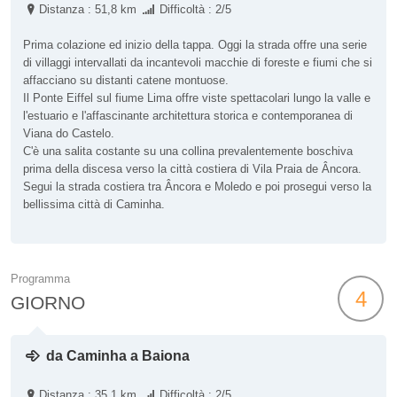
Distanza : 51,8 km
Difficoltà : 2/5
Prima colazione ed inizio della tappa. Oggi la strada offre una serie
di villaggi intervallati da incantevoli macchie di foreste e fiumi che si
affacciano su distanti catene montuose.
Il Ponte Eiffel sul fiume Lima offre viste spettacolari lungo la valle e
l'estuario e l'affascinante architettura storica e contemporanea di
Viana do Castelo.
C'è una salita costante su una collina prevalentemente boschiva
prima della discesa verso la città costiera di Vila Praia de Âncora.
Segui la strada costiera tra Âncora e Moledo e poi prosegui verso la
bellissima città di Caminha.
Programma
4
GIORNO
da Caminha a Baiona
Distanza : 35,1 km
Difficoltà : 2/5