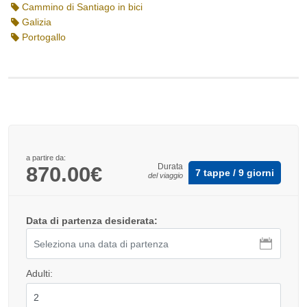
Cammino di Santiago in bici
Galizia
Portogallo
a partire da:
Durata
870.00€
7 tappe / 9 giorni
del viaggio
Data di partenza desiderata:
Adulti: