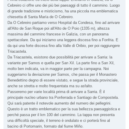
Cebreiro ci offre uno dei più bei paesaggi di tutto il cammino. Luogo
di grande tradizione e misticismo, ha una piccola ma emblematica
chiesetta di Santa María de O Cebreiro.
Da O Cebreiro partiamo verso Hospital da Condesa, fino ad arrivare
all'Alto de San Roque poi all'Alto de O Poio (1335 m), altezza
massima del cammino francese in Galizia, con un panorama
spettacolare. Da qui iniziamo una leggera discesa fino a Fonfria. E
da qui una forte discesa fino alla Valle di Oribio, per poi raggiungere
Triacastela.
Da Triacastela, esistono due possibilità per arrivare a Sarria: la
variante per Samos e quella per San XiI. La parte fino a San Xil,
molto ben indicata, va in maggior parte per la campagna. Noi
suggeriamo la deviazione per Samos, che passa per il Monastero
Benedettino degno di essere vistato, e segue la strada provinciale,
anche se stretta e molto frequentata ma su asfalto.
Passeremo per varie località prima di arrivare a Sarria. È il
principale nucleo urbano tra Ponferrada e Santiago de Compostela.
Qui sarà patente il notevole aumento del numero dei pellegrini.
Questo è un tratto emblematico per la sua bellezza paesaggistica e
perché passa per il km 100 del cammino. La tappa non presenta
una difficoltà speciale, il terreno è ondulato e ci porterà fino al
bacino di Portomarin, formato dal fiume Miño.