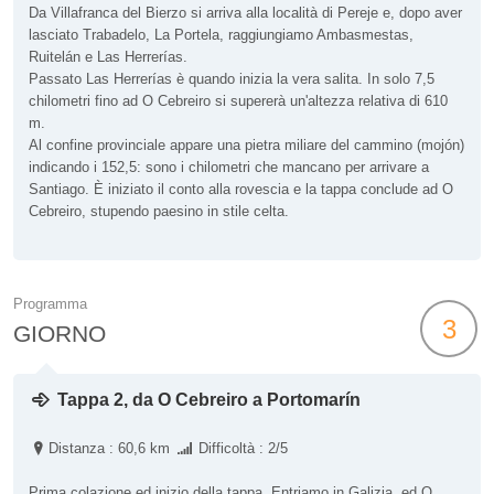
Da Villafranca del Bierzo si arriva alla località di Pereje e, dopo aver
lasciato Trabadelo, La Portela, raggiungiamo Ambasmestas,
Ruitelán e Las Herrerías.
Passato Las Herrerías è quando inizia la vera salita. In solo 7,5
chilometri fino ad O Cebreiro si supererà un'altezza relativa di 610
m.
Al confine provinciale appare una pietra miliare del cammino (mojón)
indicando i 152,5: sono i chilometri che mancano per arrivare a
Santiago. È iniziato il conto alla rovescia e la tappa conclude ad O
Cebreiro, stupendo paesino in stile celta.
Programma
3
GIORNO
Tappa 2, da O Cebreiro a Portomarín
Distanza : 60,6 km
Difficoltà : 2/5
Prima colazione ed inizio della tappa. Entriamo in Galizia, ed O